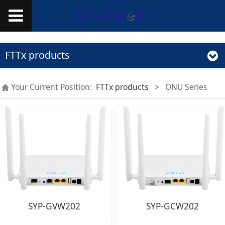
FTTx products
Your Current Position:
FTTx products
>
ONU Series
SYP-GVW202
SYP-GCW202